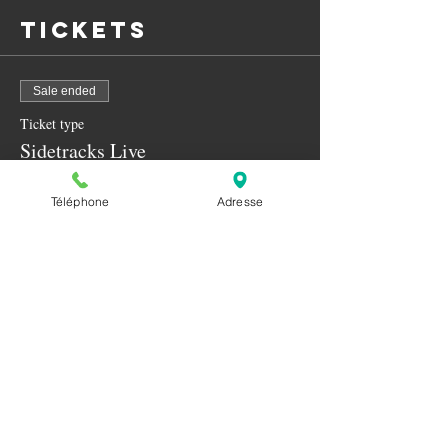
Tickets
Sale ended
Ticket type
Sidetracks Live
Price
Téléphone
Adresse
CA$20.00
+CA$0.50 ticket service fee
Share this
event